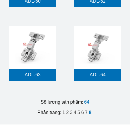
ADL-60
ADL-62
ADL-63
ADL-64
Số lượng sản phẩm:
64
Phân trang:
1
2
3
4
5
6
7
8