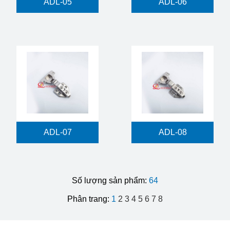
ADL-05
ADL-06
ADL-07
ADL-08
Số lượng sản phẩm:
64
Phân trang:
1
2
3
4
5
6
7
8